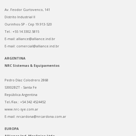
Av. Feodor Gurtovenco, 141
Distrito Industrial II
Ourinhos-SP - Cep 19.913-520
Tel.: +55 14 3302.5815
E-mail: alliance@alliance.ind.br
E-mail: comercial@alliance.ind.br
ARGENTINA
NRC Sistemas & Equipamentos
Pedro Díaz Colodrero 2868
S3002BZT - Santa Fe
República Argentina
Tel./Fax.: +54 342 4524452
www.nrc-sye.com.ar
E-mail: nrcardona@nrcardona.com.ar
EUROPA
Alliance Ind. Mecânica Ltda