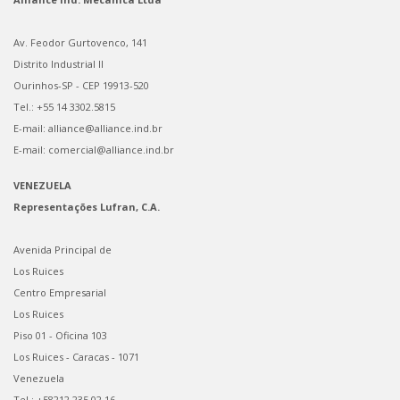
Av. Feodor Gurtovenco, 141
Distrito Industrial II
Ourinhos-SP - CEP 19913-520
Tel.: +55 14 3302.5815
E-mail: alliance@alliance.ind.br
E-mail: comercial@alliance.ind.br
VENEZUELA
Representações Lufran, C.A.
Avenida Principal de
Los Ruices
Centro Empresarial
Los Ruices
Piso 01 - Oficina 103
Los Ruices - Caracas - 1071
Venezuela
Tel.: +58212 235.02.16