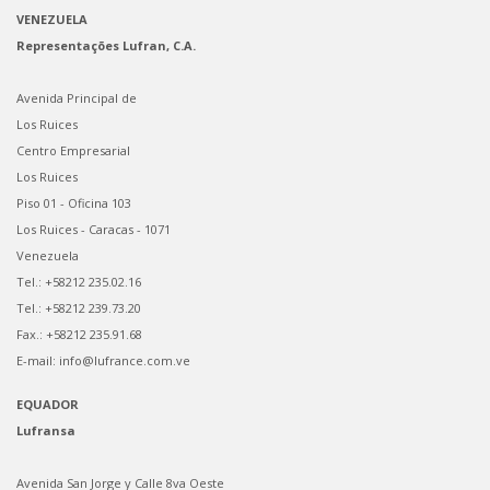
VENEZUELA
Representações Lufran, C.A.
Avenida Principal de
Los Ruices
Centro Empresarial
Los Ruices
Piso 01 - Oficina 103
Los Ruices - Caracas - 1071
Venezuela
Tel.: +58212 235.02.16
Tel.: +58212 239.73.20
Fax.: +58212 235.91.68
E-mail: info@lufrance.com.ve
EQUADOR
Lufransa
Avenida San Jorge y Calle 8va Oeste