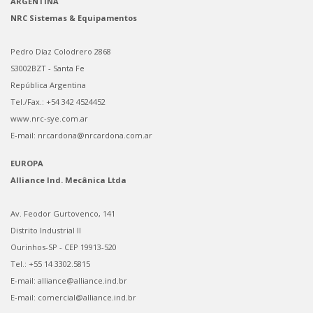
ARGENTINA
NRC Sistemas & Equipamentos
Pedro Díaz Colodrero 2868
S3002BZT - Santa Fe
República Argentina
Tel./Fax.: +54 342 4524452
www.nrc-sye.com.ar
E-mail: nrcardona@nrcardona.com.ar
EUROPA
Alliance Ind. Mecânica Ltda
Av. Feodor Gurtovenco, 141
Distrito Industrial II
Ourinhos-SP - CEP 19913-520
Tel.: +55 14 3302.5815
E-mail: alliance@alliance.ind.br
E-mail: comercial@alliance.ind.br