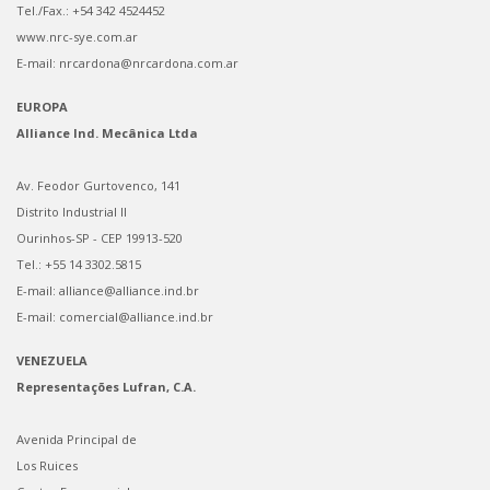
Tel./Fax.: +54 342 4524452
www.nrc-sye.com.ar
E-mail: nrcardona@nrcardona.com.ar
EUROPA
Alliance Ind. Mecânica Ltda
Av. Feodor Gurtovenco, 141
Distrito Industrial II
Ourinhos-SP - CEP 19913-520
Tel.: +55 14 3302.5815
E-mail: alliance@alliance.ind.br
E-mail: comercial@alliance.ind.br
VENEZUELA
Representações Lufran, C.A.
Avenida Principal de
Los Ruices