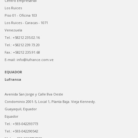
Centro Empresarial
Los Ruices
Piso 01 - Oficina 103
Los Ruices - Caracas - 1071
Venezuela
Tel.: +58212 235.02.16
Tel.: +58212 239.73.20
Fax.: +58212 235.91.68
E-mail: info@lufrance.com.ve
EQUADOR
Lufransa
Avenida San Jorge y Calle 8va Oeste
Condominio 2001-5, Local 1, Planta Baja. Vieja Kennedy.
Guayaquil, Equador
Equador
Tel.: +593-042293773
Tel.: +593-042290542