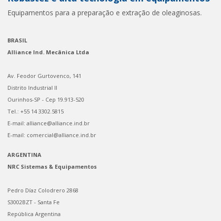
Equipamentos para a preparação e extração de oleaginosas.
BRASIL
Alliance Ind. Mecânica Ltda
Av. Feodor Gurtovenco, 141
Distrito Industrial II
Ourinhos-SP - Cep 19.913-520
Tel.: +55 14 3302.5815
E-mail: alliance@alliance.ind.br
E-mail: comercial@alliance.ind.br
ARGENTINA
NRC Sistemas & Equipamentos
Pedro Díaz Colodrero 2868
S3002BZT - Santa Fe
República Argentina