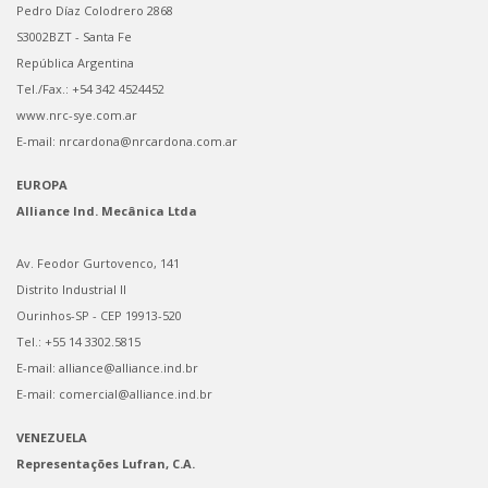
Pedro Díaz Colodrero 2868
S3002BZT - Santa Fe
República Argentina
Tel./Fax.: +54 342 4524452
www.nrc-sye.com.ar
E-mail: nrcardona@nrcardona.com.ar
EUROPA
Alliance Ind. Mecânica Ltda
Av. Feodor Gurtovenco, 141
Distrito Industrial II
Ourinhos-SP - CEP 19913-520
Tel.: +55 14 3302.5815
E-mail: alliance@alliance.ind.br
E-mail: comercial@alliance.ind.br
VENEZUELA
Representações Lufran, C.A.