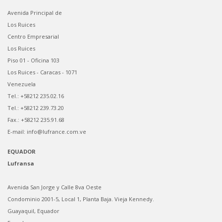
Avenida Principal de
Los Ruices
Centro Empresarial
Los Ruices
Piso 01 - Oficina 103
Los Ruices - Caracas - 1071
Venezuela
Tel.: +58212 235.02.16
Tel.: +58212 239.73.20
Fax.: +58212 235.91.68
E-mail: info@lufrance.com.ve
EQUADOR
Lufransa
Avenida San Jorge y Calle 8va Oeste
Condominio 2001-5, Local 1, Planta Baja. Vieja Kennedy.
Guayaquil, Equador