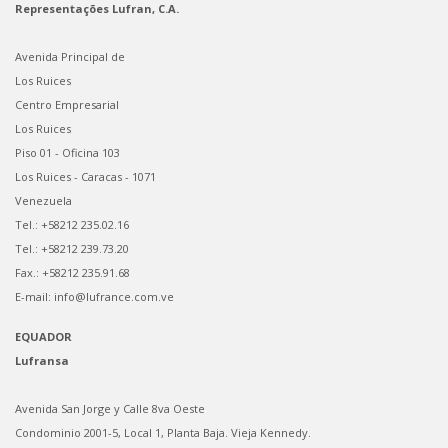
Representações Lufran, C.A.
Avenida Principal de
Los Ruices
Centro Empresarial
Los Ruices
Piso 01 - Oficina 103
Los Ruices - Caracas - 1071
Venezuela
Tel.: +58212 235.02.16
Tel.: +58212 239.73.20
Fax.: +58212 235.91.68
E-mail: info@lufrance.com.ve
EQUADOR
Lufransa
Avenida San Jorge y Calle 8va Oeste
Condominio 2001-5, Local 1, Planta Baja. Vieja Kennedy.