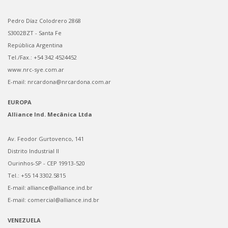
Pedro Díaz Colodrero 2868
S3002BZT - Santa Fe
República Argentina
Tel./Fax.: +54 342 4524452
www.nrc-sye.com.ar
E-mail: nrcardona@nrcardona.com.ar
EUROPA
Alliance Ind. Mecânica Ltda
Av. Feodor Gurtovenco, 141
Distrito Industrial II
Ourinhos-SP - CEP 19913-520
Tel.: +55 14 3302.5815
E-mail: alliance@alliance.ind.br
E-mail: comercial@alliance.ind.br
VENEZUELA