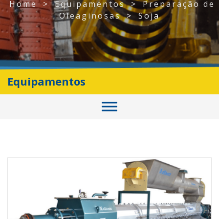
Home
>
Equipamentos
>
Preparação de
Oleaginosas
>
Soja
Equipamentos