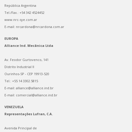
República Argentina
Tel./Fax.: +54 342 4524452
www.nrc-sye.com.ar
E-mail: nrcardona@nrcardona.com.ar
EUROPA
Alliance Ind. Mecânica Ltda
Av. Feodor Gurtovenco, 141
Distrito Industrial II
Ourinhos-SP - CEP 19913-520
Tel.: +55 14 3302.5815
E-mail: alliance@alliance.ind.br
E-mail: comercial@alliance.ind.br
VENEZUELA
Representações Lufran, C.A.
Avenida Principal de