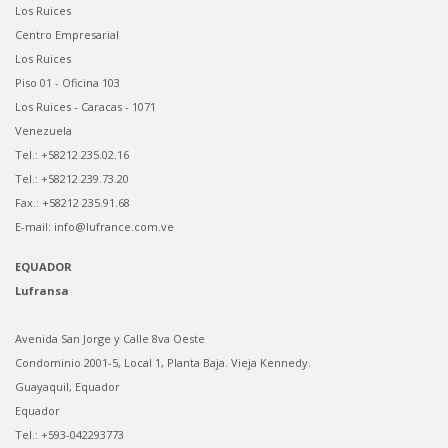
Los Ruices
Centro Empresarial
Los Ruices
Piso 01 - Oficina 103
Los Ruices - Caracas - 1071
Venezuela
Tel.: +58212 235.02.16
Tel.: +58212 239.73.20
Fax.: +58212 235.91.68
E-mail: info@lufrance.com.ve
EQUADOR
Lufransa
Avenida San Jorge y Calle 8va Oeste
Condominio 2001-5, Local 1, Planta Baja. Vieja Kennedy.
Guayaquil, Equador
Equador
Tel.: +593-042293773