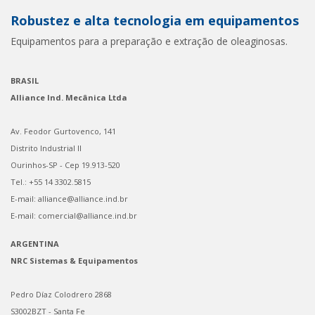
Robustez e alta tecnologia em equipamentos
Equipamentos para a preparação e extração de oleaginosas.
BRASIL
Alliance Ind. Mecânica Ltda
Av. Feodor Gurtovenco, 141
Distrito Industrial II
Ourinhos-SP - Cep 19.913-520
Tel.: +55 14 3302.5815
E-mail: alliance@alliance.ind.br
E-mail: comercial@alliance.ind.br
ARGENTINA
NRC Sistemas & Equipamentos
Pedro Díaz Colodrero 2868
S3002BZT - Santa Fe