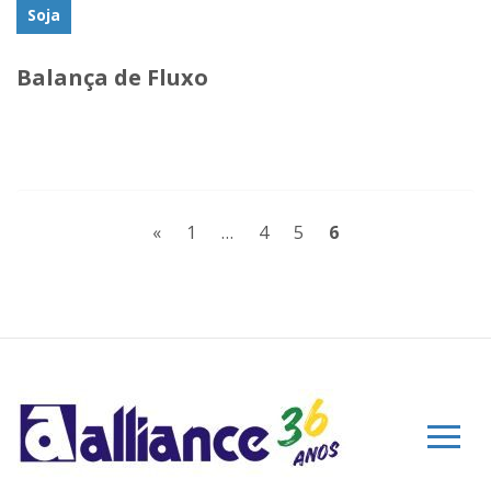
Soja
Balança de Fluxo
Posts navigation
«
1
…
4
5
6