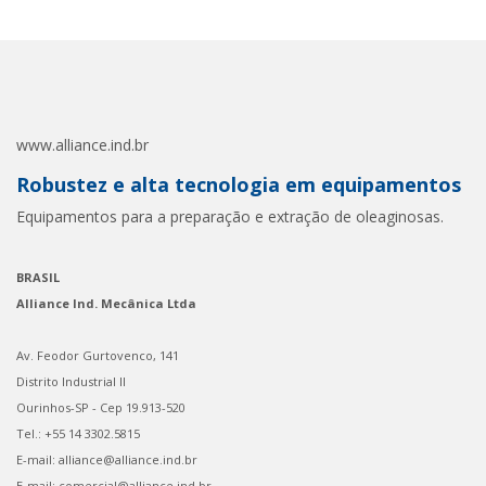
www.alliance.ind.br
Robustez e alta tecnologia em equipamentos
Equipamentos para a preparação e extração de oleaginosas.
BRASIL
Alliance Ind. Mecânica Ltda
Av. Feodor Gurtovenco, 141
Distrito Industrial II
Ourinhos-SP - Cep 19.913-520
Tel.: +55 14 3302.5815
E-mail: alliance@alliance.ind.br
E-mail: comercial@alliance.ind.br