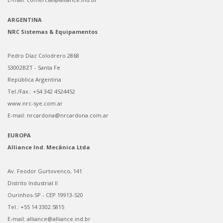
ARGENTINA
NRC Sistemas & Equipamentos
Pedro Díaz Colodrero 2868
S3002BZT - Santa Fe
República Argentina
Tel./Fax.: +54 342 4524452
www.nrc-sye.com.ar
E-mail: nrcardona@nrcardona.com.ar
EUROPA
Alliance Ind. Mecânica Ltda
Av. Feodor Gurtovenco, 141
Distrito Industrial II
Ourinhos-SP - CEP 19913-520
Tel.: +55 14 3302.5815
E-mail: alliance@alliance.ind.br