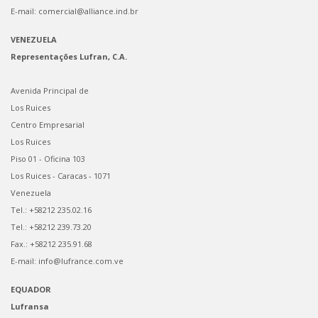
E-mail: comercial@alliance.ind.br
VENEZUELA
Representações Lufran, C.A.
Avenida Principal de
Los Ruices
Centro Empresarial
Los Ruices
Piso 01 - Oficina 103
Los Ruices - Caracas - 1071
Venezuela
Tel.: +58212 235.02.16
Tel.: +58212 239.73.20
Fax.: +58212 235.91.68
E-mail: info@lufrance.com.ve
EQUADOR
Lufransa